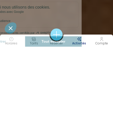
Horaires
Tarifs
Réserver
Activités
Compte
45 MIN
COOL
Durée
Intensité
EQUILIBRE &
RENFORCEMENT
DÉTENTE
FITNESS
MOBILITÉ
Catégorie(s)
Objectif(s)