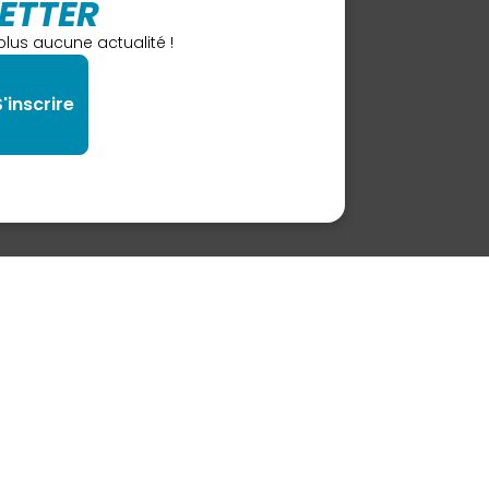
ETTER
lus aucune actualité !
ACTER
eaquatiquelenautile.fr
ur