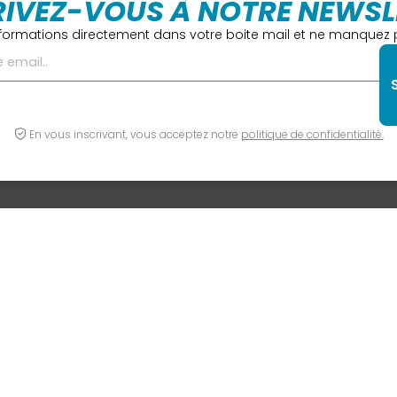
RIVEZ-VOUS À NOTRE NEWSL
formations directement dans votre boite mail et ne manquez p
En vous inscrivant, vous acceptez notre
politique de confidentialité.
INFORMATIONS
NOUS CONT
Horaires
04 74 68 01 16
Tarifs et abonnements
contact@centr
Plannings
Retrouvez-nous s
Contact
AVIS CLIENTS
ux