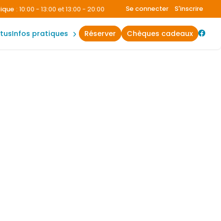
plannings
Se connecter
S'inscrire
ue
:
10:00 - 13:00 et 13:00 - 20:00
Aquatique
:
10:00 - 13:00 et 13:00 - 2
accès &
contact
ctus
infos pratiques
réserver
chèques cadeaux
règles