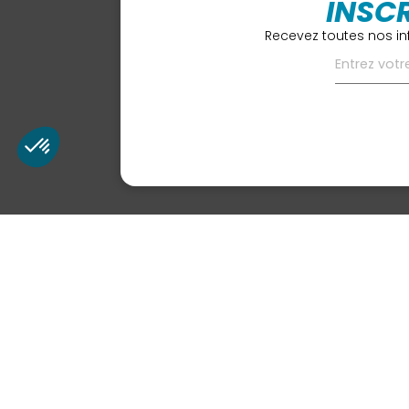
INSC
Recevez toutes nos in
LE NAUTILE
PAGES
140 rue Mirabeau
Le centre
69400 Villefranche Sur Saône
Activités
Infos Pratiques
Réserver
Actus
Nos Partenaires
Chèques Cadea