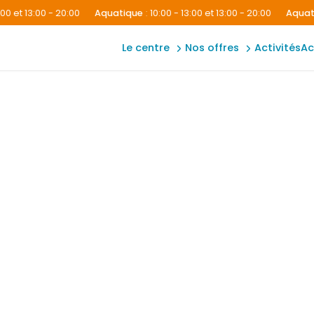
extérieur
prénatal/postnatal
 et 13:00 - 20:00
Aquatique
:
10:00 - 13:00 et 13:00 - 20:00
Aquatiq
forme
inscriptions asn
gaming
votre été au
le centre
nos offres
activités
a
neo-one
nautile