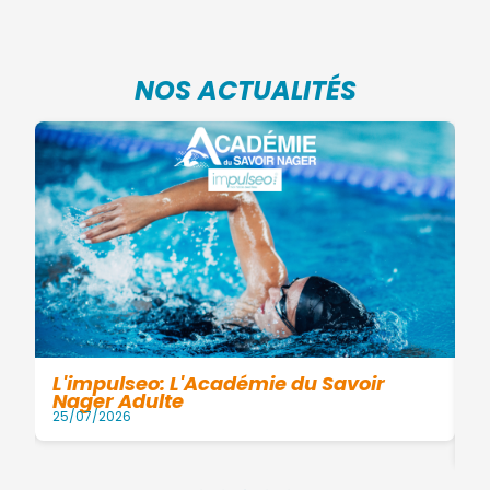
NOS ACTUALITÉS
er
L'impulseo: L'Académie du Savoir
Nager Adulte
25/07/2026
L
13